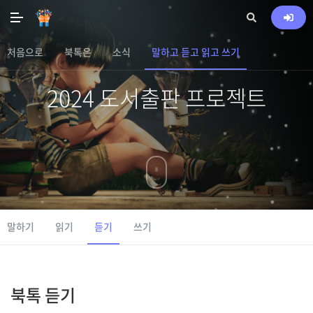
처음으로
북톡은
소식
말하고 듣고 읽고 쓰기
2024 도서출판 프로젝트
말하기
읽기
듣기
쓰기
북톡 듣기