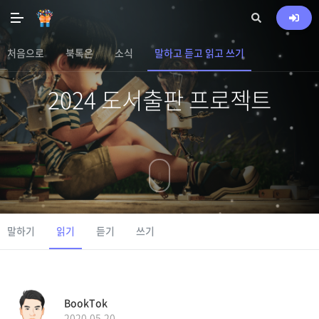
처음으로
북톡은
소식
말하고 듣고 읽고 쓰기
2024 도서출판 프로젝트
말하기
읽기
듣기
쓰기
BookTok
2020.05.20