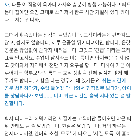
까.
다들 이 직업이 육아나 가사와 충분히 병행 가능하다고 떠드
는데 집에만 오면 그대로 쓰러져서 한두 시간 기절해 있다 깨어
나는 저는 뭡니까.
그때서야 속았다는 생각이 들었습니다. 교직이라는게 편하지도
않고, 쉽지도 않습니다. 하루 온종일 뛰어다녀야만 합니다. 온갖
공문은 끊임없이 쏟아져 내려옵니다. 그것도 '긴급' 이라는 꼬리
표를 달고서요. 수업이 잠시라도 비는 틈이면 아이들은 쉬지 않
고 찾아와서 지지배배 천만 가지 요구를 합니다. 더하여 가끔 이
루어지는 학부모와의 통화는 교직 생활을 전혀 심심치 않게 해
주기도 합니다. 기함을 하는 경우가 꽤 있거든요.
쉬는 시간에
공문 처리하다가, 수업 들어갔 다 나와서 행정업무 보다가, 아이
들 상담하다가 보면...... 이미 퇴근 시간은 훌쩍 지나 있는 걸 발
견합니다.
회사 다니느라 허덕거리던 시절에는 교직에만 들어오면 야근 따
위 안해도 될 줄 알았습니다. 현실은 달랐습니다. 저의 하루는
언제나 미카엘 엔데의 소설 '모모' 에 나오는 '시간 도둑' 이 훔쳐