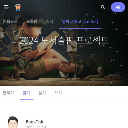
처음으로
북톡은
소식
말하고 듣고 읽고 쓰기
2024 도서출판 프로젝트
말하기
읽기
듣기
쓰기
BookTok
2022.12.14