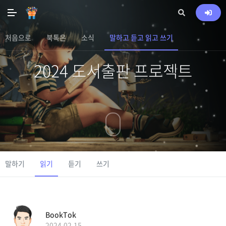
처음으로
북톡은
소식
말하고 듣고 읽고 쓰기
2024 도서출판 프로젝트
말하기
읽기
듣기
쓰기
BookTok
2024.02.15