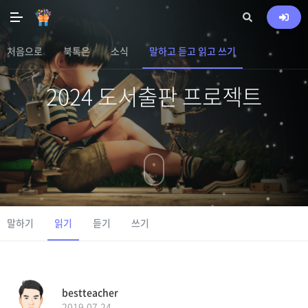
처음으로
북톡은
소식
말하고 듣고 읽고 쓰기
2024 도서출판 프로젝트
말하기
읽기
듣기
쓰기
bestteacher
2019.07.24