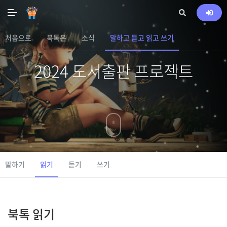
처음으로
북톡은
소식
말하고 듣고 읽고 쓰기
2024 도서출판 프로젝트
말하기
읽기
듣기
쓰기
북톡 읽기