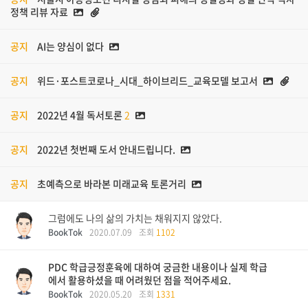
정책 리뷰 자료
공지
AI는 양심이 없다
공지
위드·포스트코로나_시대_하이브리드_교육모델 보고서
공지
2022년 4월 독서토론
2
공지
2022년 첫번째 도서 안내드립니다.
공지
초예측으로 바라본 미래교육 토론거리
그럼에도 나의 삶의 가치는 채워지지 않았다.
BookTok
2020.07.09
조회
1102
PDC 학급긍정훈육에 대하여 궁금한 내용이나 실제 학급
에서 활용하셨을 때 어려웠던 점을 적어주세요.
BookTok
2020.05.20
조회
1331