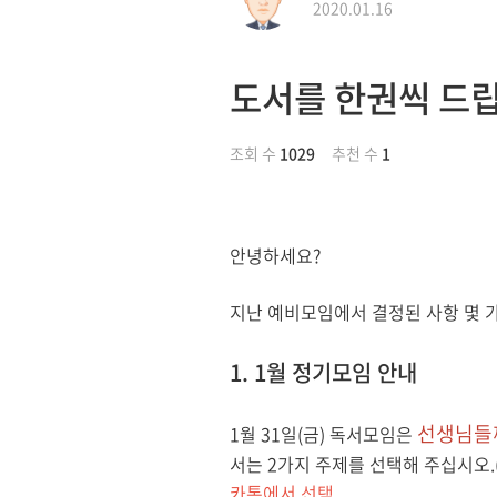
2020.01.16
도서를 한권씩 드
조회 수
1029
추천 수
1
안녕하세요
?
지난 예비모임에서 결정된 사항 몇 
1. 1월 정기모임 안내
선생님들
1
월
31
일
(
금
)
독서모임은
서는
2
가지 주제를 선택해 주십시오
.
카톡에서 선택