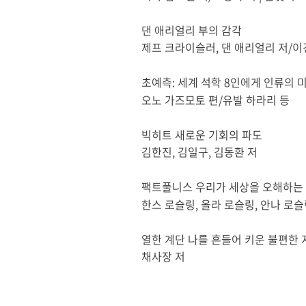
댄 애리얼리 부의 감각
제프 크라이슬러
,
댄 애리얼리 저
/
이
초예측
:
세계 석학
8
인에게 인류의 
오노 가즈모토 편
/
유발 하라리 등
빅히트 새로운 기회의 파도
김한진
,
김일구
,
김동환 저
팩트풀니스 우리가 세상을 오해하는
한스 로슬링
,
올라 로슬링
,
안나 로슬
열한 계단 나를 흔들어 키운 불편한
채사장 저