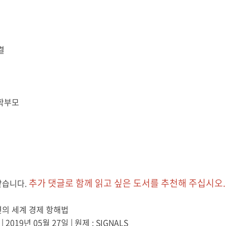
결
학부모
추가 댓글로 함께 읽고 싶은 도서를 추천해 주십시오
.
같습니다
.
의 세계 경제 항해법
즈
| 2019
년
05
월
27
일
|
원제
: SIGNALS