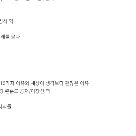
경식 역
미래를 묻다
10
가지 이유와 세상이 생각보다 괜찮은 이유
링 뢴룬드 공저
/
이창신 역
 지식들