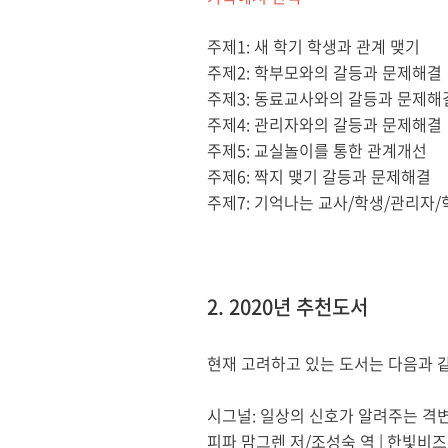
주제
1:
새 학기 학생과 관계 맺기
주제
2:
학부모와의 갈등과 문제해결
주제
3:
동료교사와의 갈등과 문제해
주제
4:
관리자와의 갈등과 문제해결
주제
5:
교실놀이를 통한 관계개선
주제
6:
짝지 맺기 갈등과 문제해결
주제
7:
기억나는 교사
/
학생
/
관리자
/
2. 2020
년 추천도서
현재 고려하고 있는 도서는 다음과 
시그널
:
일상의 신호가 알려주는 격변
피파 맘그렌 저
/
조성숙 역
|
한빛비