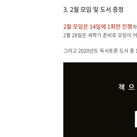
3. 2
월 모임 및 도서 증정
2
월 모임은
14
일에
1
회만 진행
하
2
월
28
일은 새학기 준비로 모임이 
그리고
2020
년도 독서토론 도서 중