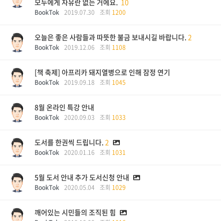
모두에게 자유란 없는 거에요.
10
BookTok
2019.07.30
조회
1200
오늘은 좋은 사람들과 따뜻한 불금 보내시길 바랍니다.
2
BookTok
2019.12.06
조회
1108
[책 축제] 아프리카 돼지열병으로 인해 잠정 연기
BookTok
2019.09.18
조회
1045
8월 온라인 특강 안내
BookTok
2020.09.03
조회
1033
도서를 한권씩 드립니다.
2
BookTok
2020.01.16
조회
1031
5월 도서 안내 추가 도서신청 안내
BookTok
2020.05.04
조회
1029
깨어있는 시민들의 조직된 힘