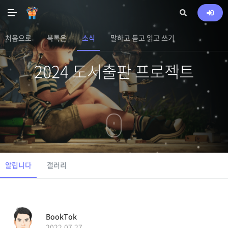
처음으로
북톡은
소식
말하고 듣고 읽고 쓰기
2024 도서출판 프로젝트
알립니다
갤러리
BookTok
2022.07.27