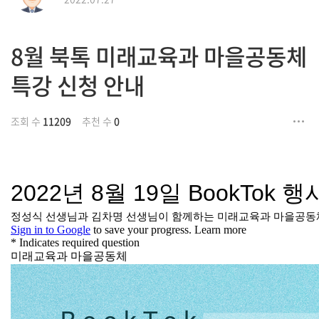
8월 북톡 미래교육과 마을공동체
특강 신청 안내
조회 수
11209
추천 수
0