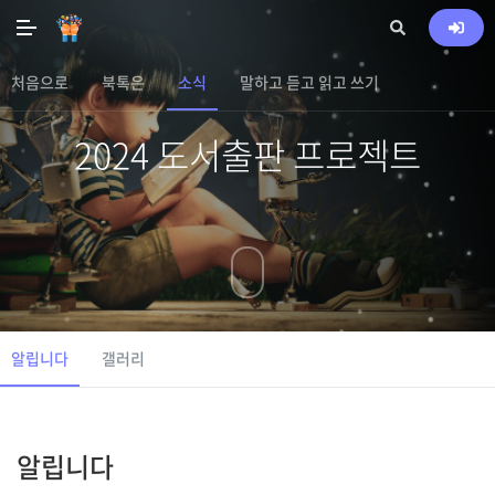
처음으로
북톡은
소식
말하고 듣고 읽고 쓰기
2024 도서출판 프로젝트
알립니다
갤러리
알립니다